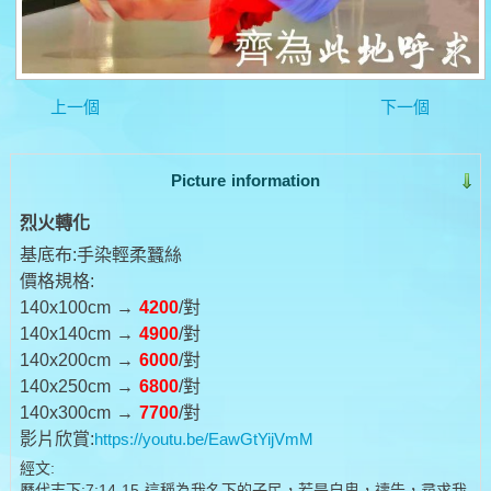
上一個
下一個
Picture information
烈火轉化
基底布:手染輕柔蠶絲
價格規格:
140x100cm →
4200
/對
140x140cm →
4900
/對
140x200cm →
6000
/對
140x250cm →
6800
/對
140x300cm →
7700
/對
影片欣賞:
https://youtu.be/EawGtYijVmM
經文:
歷代志下:7:14-15 這稱為我名下的子民，若是自卑，禱告，尋求我