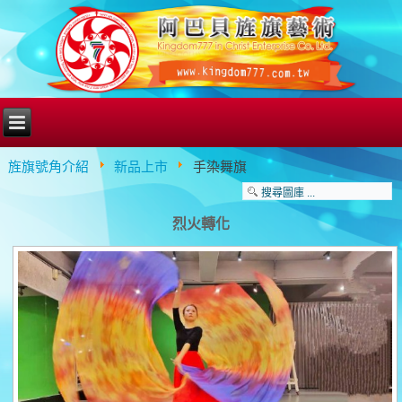
旌旗號角介紹
新品上市
手染舞旗
烈火轉化