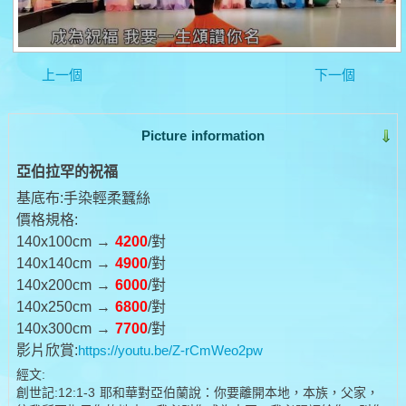
上一個
下一個
Picture information
亞伯拉罕的祝福
基底布:手染輕柔蠶絲
價格規格:
140x100cm →
4200
/對
140x140cm →
4900
/對
140x200cm →
6000
/對
140x250cm →
6800
/對
140x300cm →
7700
/對
影片欣賞:
https://youtu.be/Z-rCmWeo2pw
經文:
創世記:12:1-3 耶和華對亞伯蘭說：你要離開本地，本族，父家，