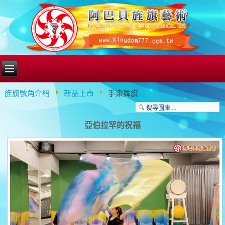
旌旗號角介紹
新品上市
手染舞旗
亞伯拉罕的祝福