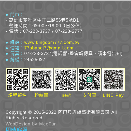
● 門市：
- 高雄市苓雅區中正二路56巷5號B1
- 營運時間：09:00～18:00（日公休）
- 電話：07-223-3737 / 07-223-2777
● 網站：
www.kingdom777.com.tw
● 信箱：
77ababei7@gmail.com
● 傳真：
07-223-3737(電話響
聲會轉傳真，請來電告知)
7
● 統編：
24525097
課程報名
粉絲團
line@
支付寶
LINE Pay
Copyright © 2015-2022 阿巴貝旌旗藝術有限公司 All
Rights Reserved.
W
eb
D
esign by
MeeFun
即時客服