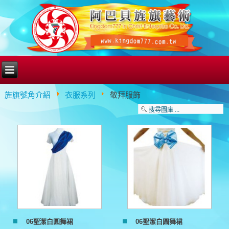
旌旗號角介紹
衣服系列
敬拜服飾
06聖潔白圓舞裙
06聖潔白圓舞裙